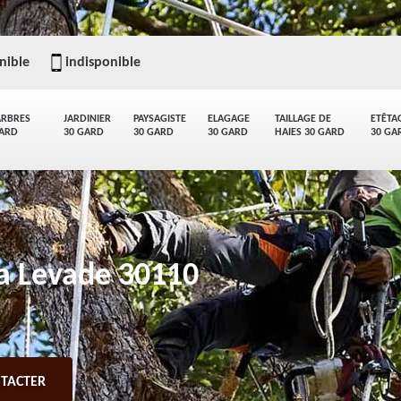
nible
indisponible
ARBRES
JARDINIER
PAYSAGISTE
ELAGAGE
TAILLAGE DE
ETÊTA
GARD
30 GARD
30 GARD
30 GARD
HAIES 30 GARD
30 GA
La Levade 30110
TACTER