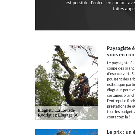
est possible d’entrer en contact ave
faites appe
Paysagiste 
vous en cont
Le paysagiste éla
coupe des branc
d’espace vert. Si
poussent des arb
esthétique partic
élagueur peut vo
certaines branch
l’entreprise Rod
prestations de qu
tous les budgets.
contactez-la !
Le prix : un 