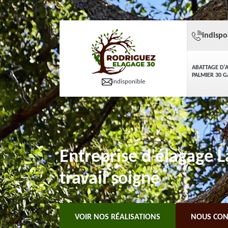
indispo
ABATTAGE D'
PALMIER 30 
indisponible
Entreprise d'élagage 
travail soigné
VOIR NOS RÉALISATIONS
NOUS CON