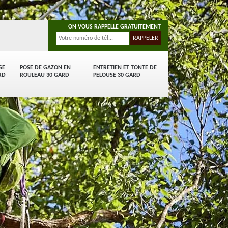
ON VOUS RAPPELLE GRATUITEMENT
GE
POSE DE GAZON EN
ENTRETIEN ET TONTE DE
RD
ROULEAU 30 GARD
PELOUSE 30 GARD