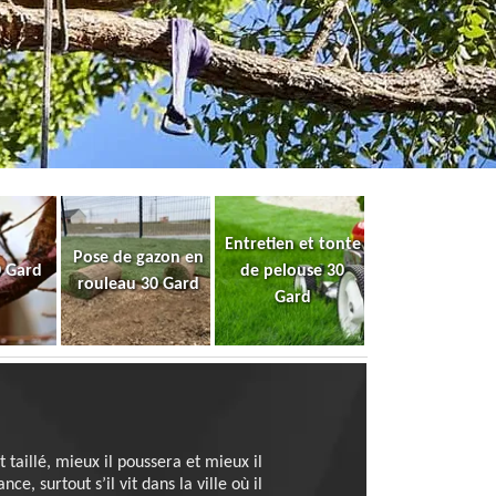
Entretien et tonte
Pose de gazon en
0 Gard
de pelouse 30
rouleau 30 Gard
Gard
 taillé, mieux il poussera et mieux il
, surtout s’il vit dans la ville où il