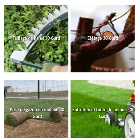
Taillage de haies 30 Gard
Etêtage 30 Gard
Pose de gazon en rouleau 30
Entretien et tonte de pelouse 30
Gard
Gard