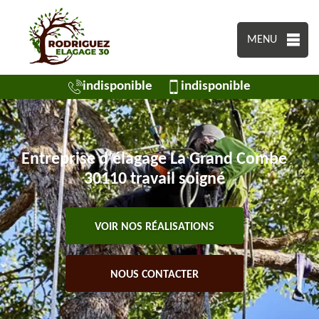
MENU
indisponible
indisponible
Entreprise d'élagage La Grand Combe
30110 travail soigné
VOIR NOS RÉALISATIONS
NOUS CONTACTER