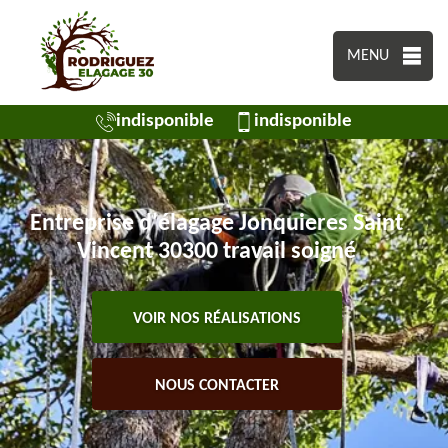
MENU
indisponible
indisponible
Entreprise d'élagage Jonquieres Saint
Vincent 30300 travail soigné
VOIR NOS RÉALISATIONS
NOUS CONTACTER