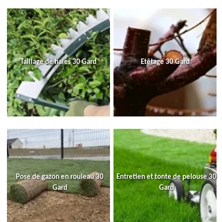
Taillage de haies 30 Gard
Etêtage 30 Gard
Pose de gazon en rouleau 30
Entretien et tonte de pelouse 30
Gard
Gard