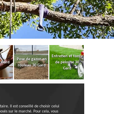
Entretien et tonte
Pose de gazon en
0 Gard
de pelouse 30
rouleau 30 Gard
Gard
re. Il est conseillé de choisir celui
posés sur le marché. Pour cela, vous