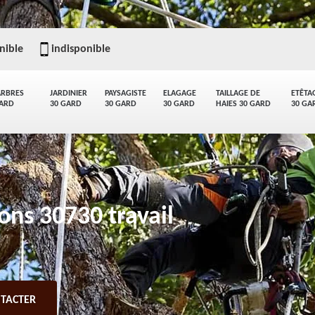
nible
indisponible
ARBRES
JARDINIER
PAYSAGISTE
ELAGAGE
TAILLAGE DE
ETÊTA
GARD
30 GARD
30 GARD
30 GARD
HAIES 30 GARD
30 GA
ons 30730 travail
TACTER