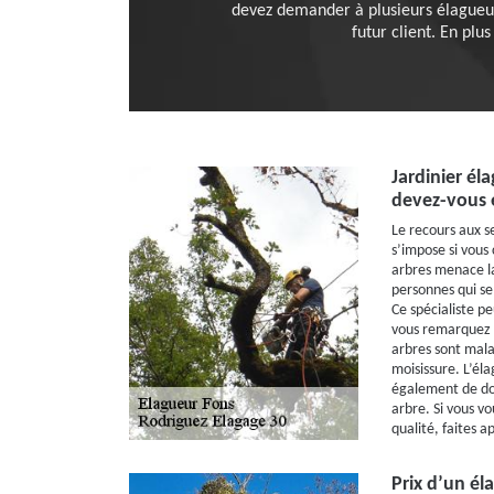
devez demander à plusieurs élagueurs
futur client. En plu
Jardinier él
devez-vous 
Le recours aux s
s’impose si vous
arbres menace la
personnes qui se
Ce spécialiste p
vous remarquez 
arbres sont mala
moisissure. L’él
également de do
arbre. Si vous vo
qualité, faites 
Prix d’un éla