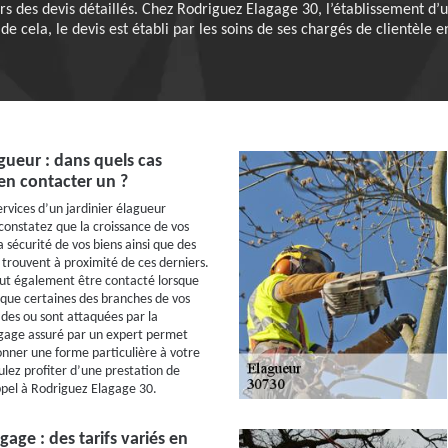
 des devis détaillés. Chez Rodriguez Elagage 30, l’établissement d’un
s de cela, le devis est établi par les soins de ses chargés de clientèle 
agueur : dans quels cas
en contacter un ?
ervices d’un jardinier élagueur
 constatez que la croissance de vos
 sécurité de vos biens ainsi que des
 trouvent à proximité de ces derniers.
eut également être contacté lorsque
que certaines des branches de vos
des ou sont attaquées par la
agage assuré par un expert permet
nner une forme particulière à votre
ulez profiter d’une prestation de
appel à Rodriguez Elagage 30.
gage : des tarifs variés en