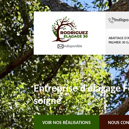
indispo
ABATTAGE D'
PALMIER 30 
indisponible
Entreprise d'élagage F
soigné
VOIR NOS RÉALISATIONS
NOUS CON