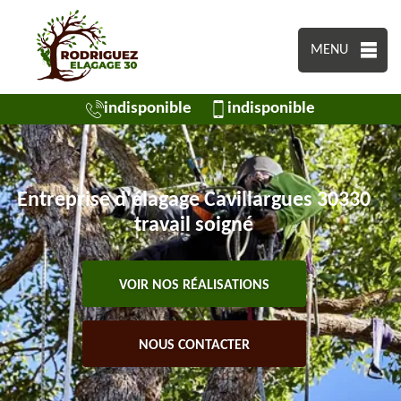
MENU
indisponible
indisponible
Entreprise d'élagage Cavillargues 30330
travail soigné
VOIR NOS RÉALISATIONS
NOUS CONTACTER