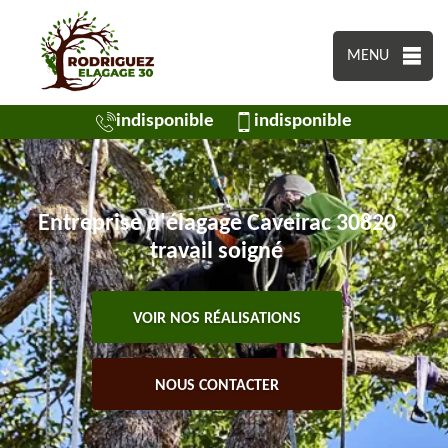
MENU
indisponible
indisponible
Entreprise d'élagage Caveirac 30820
travail soigné
VOIR NOS RÉALISATIONS
NOUS CONTACTER