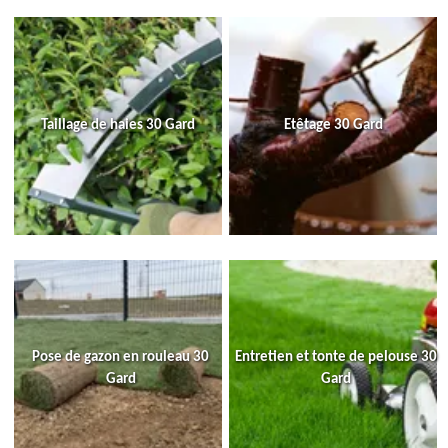
Taillage de haies 30 Gard
Etêtage 30 Gard
Pose de gazon en rouleau 30
Entretien et tonte de pelouse 30
Gard
Gard