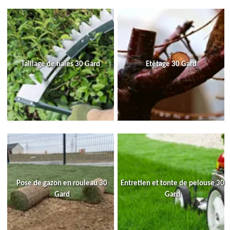
Taillage de haies 30 Gard
Etêtage 30 Gard
Pose de gazon en rouleau 30
Entretien et tonte de pelouse 30
Gard
Gard