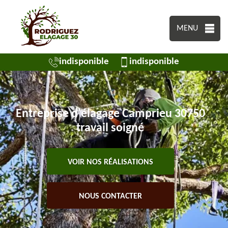
MENU
indisponible
indisponible
Entreprise d'élagage Camprieu 30750
travail soigné
VOIR NOS RÉALISATIONS
NOUS CONTACTER