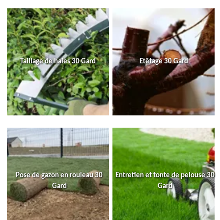
Taillage de haies 30 Gard
Etêtage 30 Gard
Pose de gazon en rouleau 30
Entretien et tonte de pelouse 30
Gard
Gard