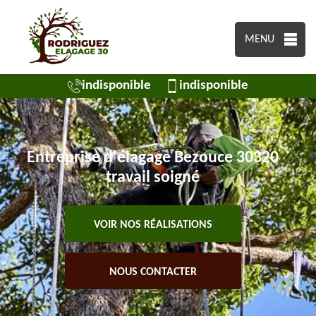
MENU
indisponible
indisponible
Entreprise d'élagage Bezouce 30320
travail soigné
VOIR NOS RÉALISATIONS
NOUS CONTACTER