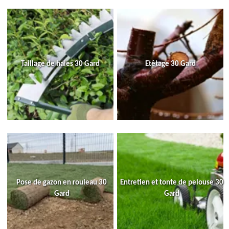
Taillage de haies 30 Gard
Etêtage 30 Gard
Pose de gazon en rouleau 30
Entretien et tonte de pelouse 30
Gard
Gard