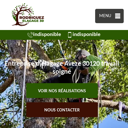
MENU
indisponible
indisponible
Entreprise d'élagage Aveze 30120 travail
soigné
VOIR NOS RÉALISATIONS
NOUS CONTACTER