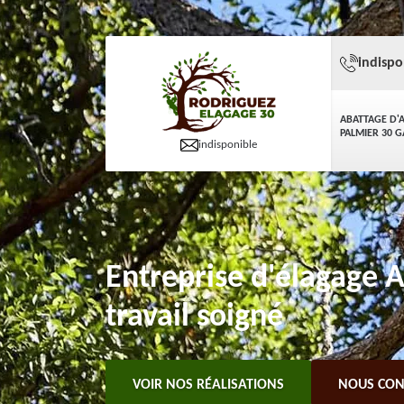
indispo
ABATTAGE D'
PALMIER 30 
indisponible
Entreprise d'élagage 
travail soigné
VOIR NOS RÉALISATIONS
NOUS CON