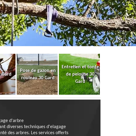
Entretien et tonte
Pose de gazon en
0 Gard
de pelouse 30
rouleau 30 Gard
Gard
gage d'arbre
ant diverses techniques d'elagage
nté des arbres. Les services offerts