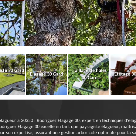
iste 30 Gard
Taillage de haies
Elagage 30 Gard
Etêtage 3
30 Gard
élagueur à 30350 : Rodriguez Elagage 30, expert en techniques d'ela
riguez Elagage 30 excelle en tant que paysagiste élagueur, maîtris
par son expertise, assurant une gestion arboricole optimale pour la sa