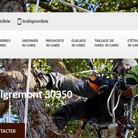
nible
indisponible
ARBRES
JARDINIER
PAYSAGISTE
ELAGAGE
TAILLAGE DE
ETÊTA
GARD
30 GARD
30 GARD
30 GARD
HAIES 30 GARD
30 GA
Aigremont 30350
TACTER