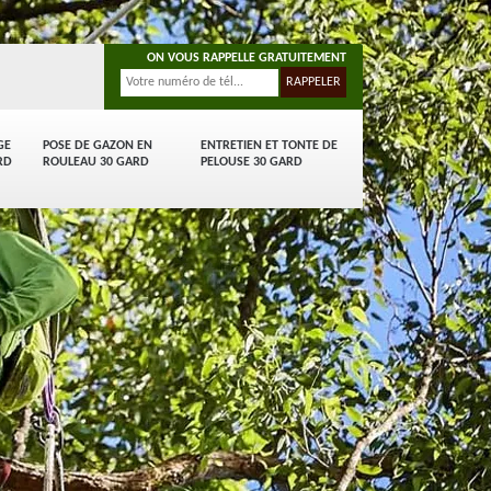
ON VOUS RAPPELLE GRATUITEMENT
GE
POSE DE GAZON EN
ENTRETIEN ET TONTE DE
RD
ROULEAU 30 GARD
PELOUSE 30 GARD