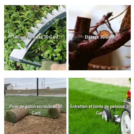
Taillage de haies 30 Gard
Etêtage 30 Gard
Pose de gazon en rouleau 30
Entretien et tonte de pelouse 30
Gard
Gard