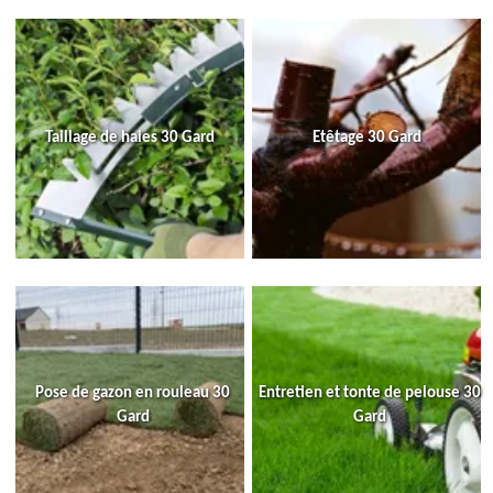
Taillage de haies 30 Gard
Etêtage 30 Gard
Pose de gazon en rouleau 30
Entretien et tonte de pelouse 30
Gard
Gard