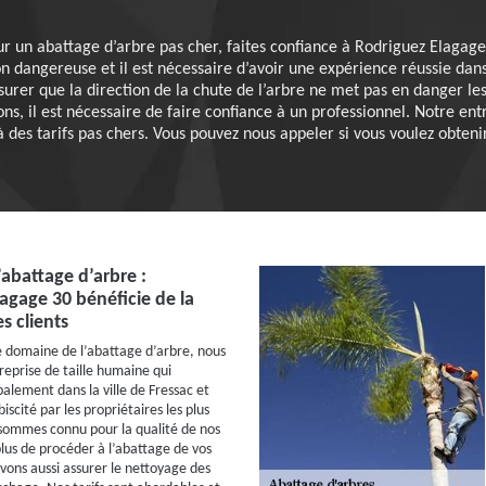
r un abattage d’arbre pas cher, faites confiance à Rodriguez Elagag
on dangereuse et il est nécessaire d’avoir une expérience réussie dan
’assurer que la direction de la chute de l’arbre ne met pas en danger le
ons, il est nécessaire de faire confiance à un professionnel. Notre en
 des tarifs pas chers. Vous pouvez nous appeler si vous voulez obtenir
’abattage d’arbre :
agage 30 bénéficie de la
s clients
e domaine de l’abattage d’arbre, nous
prise de taille humaine qui
palement dans la ville de Fressac et
biscité par les propriétaires les plus
sommes connu pour la qualité de nos
plus de procéder à l’abattage de vos
vons aussi assurer le nettoyage des