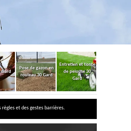
Entretien et tonte
Pose de gazon en
0 Gard
de pelouse 30
rouleau 30 Gard
Gard
 règles et des gestes barrières.