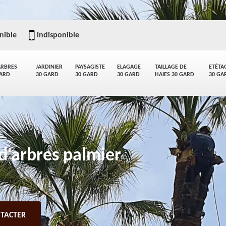
nible
indisponible
ARBRES
JARDINIER
PAYSAGISTE
ELAGAGE
TAILLAGE DE
ETÊTA
GARD
30 GARD
30 GARD
30 GARD
HAIES 30 GARD
30 GA
d'arbres palmier
TACTER