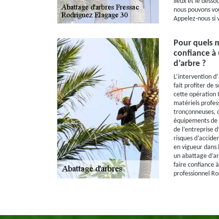
lieux et le desso
nous pouvons vou
Appelez-nous si 
Pour quels m
confiance à 
d’arbre ?
L’intervention d
fait profiter de 
cette opération 
matériels profes
tronçonneuses, d
équipements de p
de l’entreprise d
risques d’acciden
en vigueur dans l
un abattage d’arb
faire confiance à
professionnel Ro