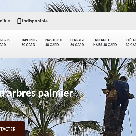
nible
indisponible
ARBRES
JARDINIER
PAYSAGISTE
ELAGAGE
TAILLAGE DE
ETÊTA
GARD
30 GARD
30 GARD
30 GARD
HAIES 30 GARD
30 GA
d'arbres palmier
TACTER