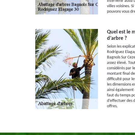
intervenir aussi 
villes voisines. 
pouvons vous dre
Quel est le
d’arbre ?
Selon les explica
Rodriguez Elagag
Bagnols Sur Ceze
assez élevé. Tou
considérés par le
montant final de 
difficulté pour l
les dimensions ex
ainsi également de
faut du temps pou
d’effectuer des 
offres.