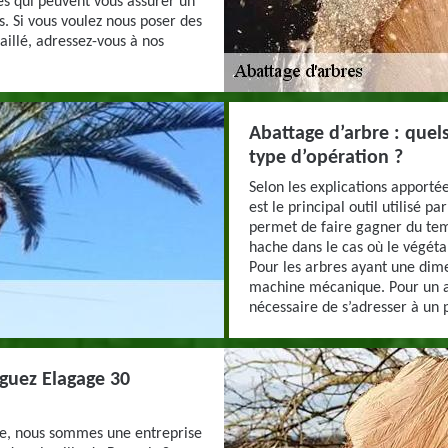
es qui peuvent vous assurer un
s. Si vous voulez nous poser des
aillé, adressez-vous à nos
Abattage d’arbre : quels
type d’opération ?
Selon les explications apporté
est le principal outil utilisé p
permet de faire gagner du temp
hache dans le cas où le végétal
Pour les arbres ayant une dime
machine mécanique. Pour un aba
nécessaire de s’adresser à un
iguez Elagage 30
re, nous sommes une entreprise