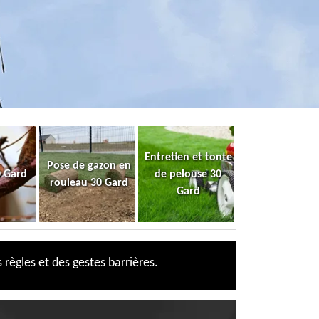
Entretien et tonte
Pose de gazon en
0 Gard
de pelouse 30
rouleau 30 Gard
Gard
 règles et des gestes barrières.