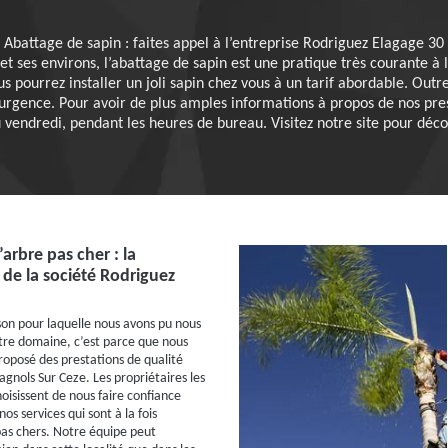
Abattage de sapin : faites appel à l’entreprise Rodriguez Elagage 30
et ses environs, l’abattage de sapin est une pratique très courante à
us pourrez installer un joli sapin chez vous à un tarif abordable. Out
’urgence. Pour avoir de plus amples informations à propos de nos pr
 vendredi, pendant les heures de bureau. Visitez notre site pour décou
arbre pas cher : la
é de la société Rodriguez
ison pour laquelle nous avons pu nous
tre domaine, c’est parce que nous
roposé des prestations de qualité
Bagnols Sur Ceze. Les propriétaires les
oisissent de nous faire confiance
s services qui sont à la fois
as chers. Notre équipe peut