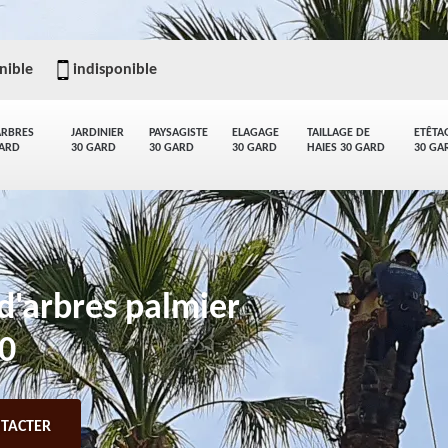
nible
indisponible
ARBRES
JARDINIER
PAYSAGISTE
ELAGAGE
TAILLAGE DE
ETÊTA
GARD
30 GARD
30 GARD
30 GARD
HAIES 30 GARD
30 GA
d'arbres palmier
00
TACTER